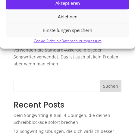
Top 10 Open Tunings für Songwriter
Akzeptieren
von
Fabian Mägel
|
März 24, 2024
|
Akkorde und
Harmonien
Ablehnen
Eines, das alle Songwriter gemeinsam haben ist,
Einstellungen speichern
dass sie einzigartige Musik schreiben wollen. Oft
Cookie-Richtlinie
Datenschutz
Impressum
hört das allerdings bei den Akkorden auf und viele
verwenden die Standard-Akkorde, die jeder
Songwriter verwendet. Das ist auch oft kein Problem,
aber wenn man einen...
Suchen
Recent Posts
Dein Songwriting-Ritual: 4 Übungen, die deinen
Schreibblockade sofort brechen
12 Songwriting-Übungen, die dich wirklich besser