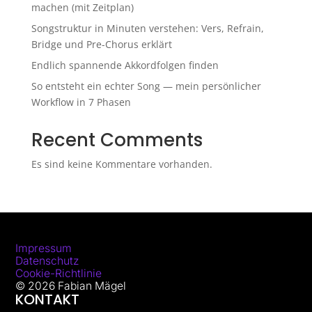
machen (mit Zeitplan)
Songstruktur in Minuten verstehen: Vers, Refrain,
Bridge und Pre-Chorus erklärt
Endlich spannende Akkordfolgen finden
So entsteht ein echter Song — mein persönlicher
Workflow in 7 Phasen
Recent Comments
Es sind keine Kommentare vorhanden.
Impressum
Datenschutz
Cookie-Richtlinie
© 2026 Fabian Mägel
KONTAKT