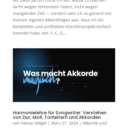
Vor zwölf Jahren hörte ich auf, Musik zu machen.
Nicht wegen fehlendem Talent, nicht wegen
mangelnder Zeit — sondern weil ich so genervt von
meinen eigenen Akkordfolgen war, dass ich ein
komplettes und profitables Künstlerprojekt einfach
beendet habe. Am, F, C, G....
Harmonielehre für Songwriter: Verstehen
von Dur, Moll, Tonleitern und Akkorden
von
Fabian Mägel
|
März 27, 2024
|
Akkorde und