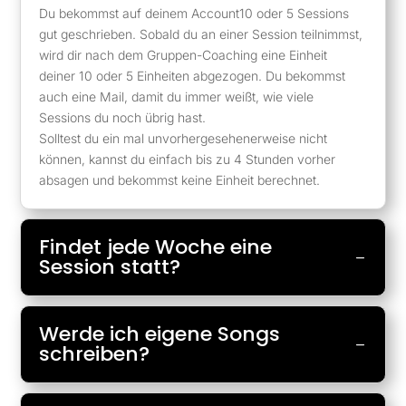
Du bekommst auf deinem Account10 oder 5 Sessions
gut geschrieben. Sobald du an einer Session teilnimmst,
wird dir nach dem Gruppen-Coaching eine Einheit
deiner 10 oder 5 Einheiten abgezogen. Du bekommst
auch eine Mail, damit du immer weißt, wie viele
Sessions du noch übrig hast.
Solltest du ein mal unvorhergesehenerweise nicht
können, kannst du einfach bis zu 4 Stunden vorher
absagen und bekommst keine Einheit berechnet.
Findet jede Woche eine
Session statt?
Werde ich eigene Songs
schreiben?