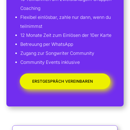
Coaching
Flexibel einlösbar, zahle nur dann, wenn du
teilnimmst
12 Monate Zeit zum Einlösen der 10er Karte
Betreuung per WhatsApp
Zugang zur Songwriter Community
Community Events inklusive
ERSTGESPRÄCH VEREINBAREN