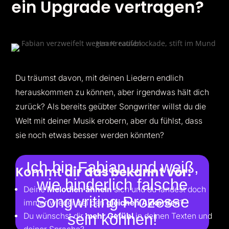
ein Upgrade vertragen?
Du träumst davon, mit deinen Liedern endlich
herauskommen zu können, aber irgendwas hält dich
zurück? Als bereits geübter Songwriter willst du die
Welt mit deiner Musik erobern, aber du fühlst, dass
sie noch etwas besser werden könnten?
Ich bin Fabian und weiß,
Kommt
dir das bekannt vor:
wie hinderlich falsche
Deine
Melodien ähneln
sich und du landest doch
Songwriting Prozesse
immer wieder bei den
gleichen Akkorden
?
sein können!
Du wünschst dir
mehr Gefühl
in deinen Texten und