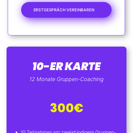
ERSTGESPRÄCH VEREINBAREN
10-ER KARTE
12 Monate Gruppen-Coaching
300€
10 Teilnahmen am zweistündigem Gruppen-