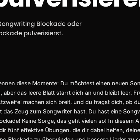
e Songwriting Blockade oder
ockade pulverisierst.
 kennen diese Momente: Du möchtest einen neuen So
 aber das leere Blatt starrt dich an und bleibt leer. F
tzweifel machen sich breit, und du fragst dich, ob d
 das Zeug zum Songwriter hast. Du hast eine Songw
ockade! Keine Sorge, das geht vielen so! In diesem Ar
dir fünf effektive Übungen, die dir dabei helfen, dein
ng Blockade zu überwinden und bessere Lieder zu s