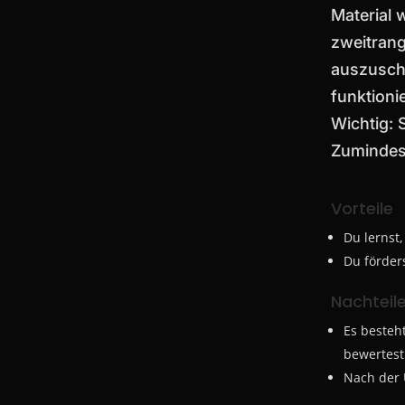
Material 
zweitrang
auszusch
funktioni
Wichtig: 
Zumindest
Vorteile
Du lernst,
Du förders
Nachteil
Es besteh
bewertes
Nach der 