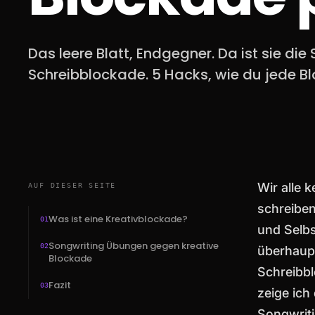
Das leere Blatt, Endgegner. Da ist sie di
Schreibblockade. 5 Hacks, wie du jede Bl
Wir alle
AUF DIESER SEITE
schreiben,
Was ist eine Kreativblockade?
01
und Selbs
Songwriting Übungen gegen kreative
02
überhaupt
Blockade
Schreibbl
Fazit
03
zeige ich 
Songwriti