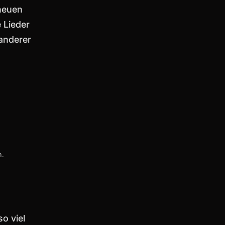
neuen
 Lieder
 anderer
n.
o viel