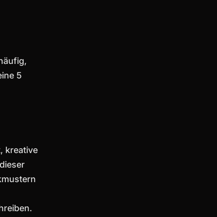
häufig,
eine 5
 kreative
dieser
nkmustern
hreiben.