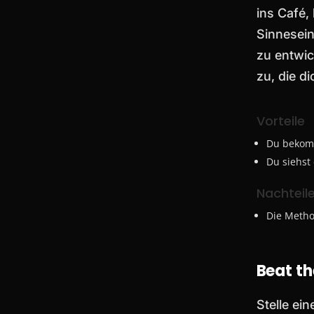
ins Café
Sinnesein
zu entwic
zu, die d
Vorteile
Du bekomm
Du siehst 
Nachteil
Die Metho
Beat th
Stelle ei