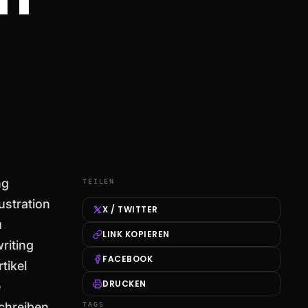
ng
TEILEN
rustration
X / TWITTER
u
LINK KOPIEREN
riting
FACEBOOK
tikel
DRUCKEN
e
chreiben.
TAGS