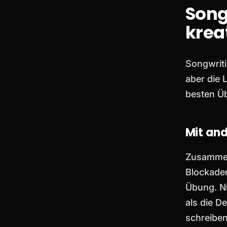
Song
krea
Songwriti
aber die 
besten Ü
Mit an
Zusammen
Blockaden
Übung. Ni
als die D
schreibe