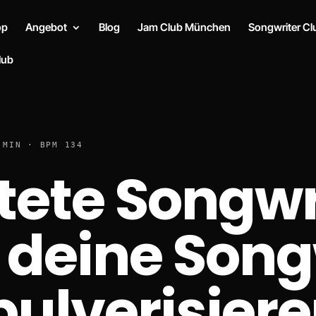
op
Angebot
Blog
Jam Club München
Songwriter C
lub
 MIN · BPM 134
tete Songwr
 deine Song
pulverisier