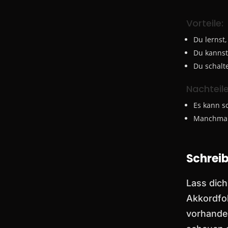
Vorteile:
Du lernst
Du kannst
Du schalt
Nachteile
Es kann s
Manchmal
Schreib
Lass dich
Akkordfol
vorhanden