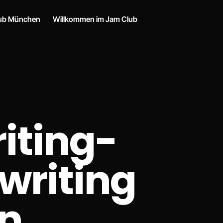
lub München
Willkommen im Jam Club
iting-
writing
en