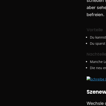
scheuen s
aber sehe
befreien.
Vorteile
Du kannst
Du sparst
Nachteil
Manche Le
Die neu e
Szenew
Wechsle 