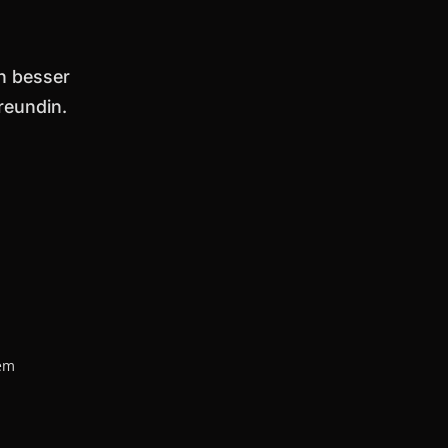
h besser
reundin.
dem