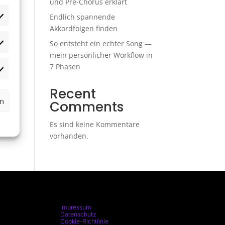
und Pre-Chorus erklärt
Endlich spannende
as
Akkordfolgen finden
ir,
So entsteht ein echter Song —
atistiken
mein persönlicher Workflow in
7 Phasen
rketing
Recent
rn
Comments
Es sind keine Kommentare
vorhanden.
Impressum
Datenschutz
Cookie-Richtlinie