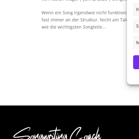
F
Wenn ein Song irgendwie nicht funktioniert — d
fast immer an der Struktur. Nicht am Talent. Ni
S
wie die wichtigsten Songteile...
M