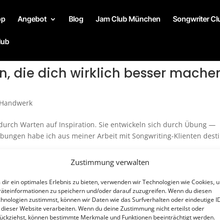
op
Angebot
Blog
Jam Club München
Songwriter C
lub
, die dich wirklich besser mache
 Handwerk
 durch Warten auf Inspiration. Sie entwickeln sich durch Übung —
bungen habe ich aus meiner Arbeit mit Songwriting-Klienten destil
Zustimmung verwalten
dir ein optimales Erlebnis zu bieten, verwenden wir Technologien wie Cookies, 
 verstehen: Vers, Refrain, Bridge 
äteinformationen zu speichern und/oder darauf zuzugreifen. Wenn du diesen
hnologien zustimmst, können wir Daten wie das Surfverhalten oder eindeutige I
 dieser Website verarbeiten. Wenn du deine Zustimmung nicht erteilst oder
ückziehst, können bestimmte Merkmale und Funktionen beeinträchtigt werden.
 Handwerk