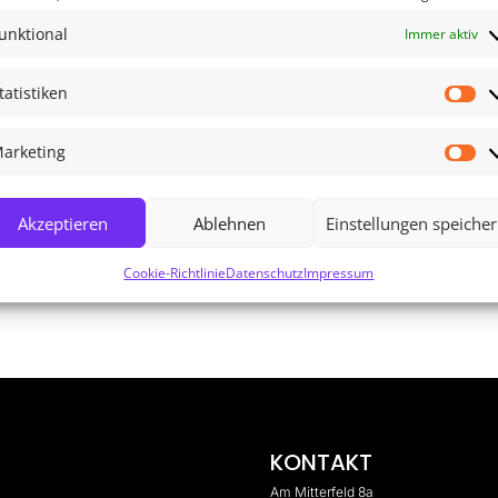
unktional
Immer aktiv
ie Energie stimmt nicht, es zieht nicht, irgendwas fehlt — liegt d
cht an der Melodie. An der Struktur. In diesem Artikel erkläre ich d
tatistiken
St
arketing
Ma
Akzeptieren
Ablehnen
Einstellungen speiche
Cookie-Richtlinie
Datenschutz
Impressum
KONTAKT
Am Mitterfeld 8a